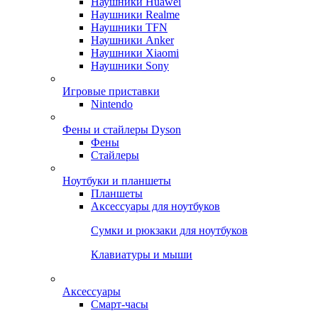
Наушники Huawei
Наушники Realme
Наушники TFN
Наушники Anker
Наушники Xiaomi
Наушники Sony
Игровые приставки
Nintendo
Фены и стайлеры Dyson
Фены
Стайлеры
Ноутбуки и планшеты
Планшеты
Аксессуары для ноутбуков
Сумки и рюкзаки для ноутбуков
Клавиатуры и мыши
Аксессуары
Смарт-часы