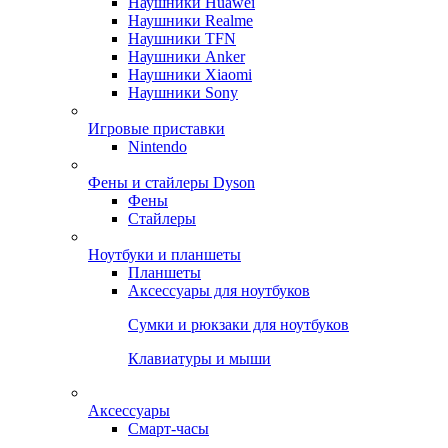
Наушники Huawei
Наушники Realme
Наушники TFN
Наушники Anker
Наушники Xiaomi
Наушники Sony
Игровые приставки
Nintendo
Фены и стайлеры Dyson
Фены
Стайлеры
Ноутбуки и планшеты
Планшеты
Аксессуары для ноутбуков
Сумки и рюкзаки для ноутбуков
Клавиатуры и мыши
Аксессуары
Смарт-часы